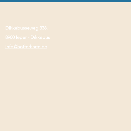
Dikkebusseweg 338,
8900 Ieper - Dikkebus
info@hofterharte.be