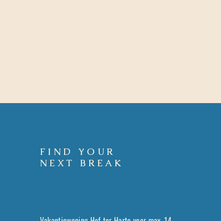
FIND YOUR
NEXT BREAK
Vakantiewoning Hof ter Harte voor max. 14